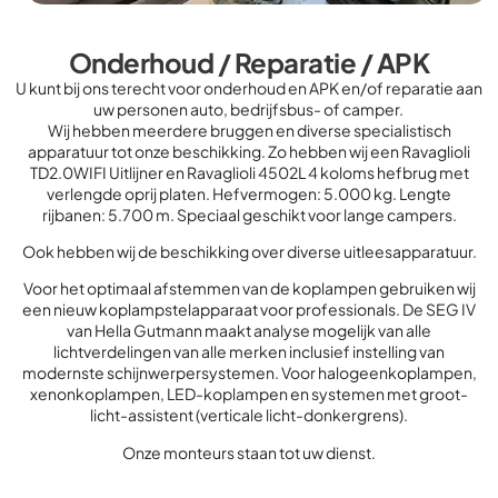
Onderhoud / Reparatie / APK
U kunt bij ons terecht voor onderhoud en APK en/of reparatie aan
uw personen auto, bedrijfsbus- of camper.
Wij hebben meerdere bruggen en diverse specialistisch
apparatuur tot onze beschikking. Zo hebben wij een Ravaglioli
TD2.0WIFI Uitlijner en Ravaglioli 4502L 4 koloms hefbrug met
verlengde oprij platen. Hefvermogen: 5.000 kg. Lengte
rijbanen: 5.700 m. Speciaal geschikt voor lange campers.
Ook hebben wij de beschikking over diverse uitleesapparatuur.
Voor het optimaal afstemmen van de koplampen gebruiken wij
een nieuw koplampstelapparaat voor professionals. De SEG IV
van Hella Gutmann maakt analyse mogelijk van alle
lichtverdelingen van alle merken inclusief instelling van
modernste schijnwerpersystemen. Voor halogeenkoplampen,
xenonkoplampen, LED-koplampen en systemen met groot-
licht-assistent (verticale licht-donkergrens).
Onze monteurs staan tot uw dienst.