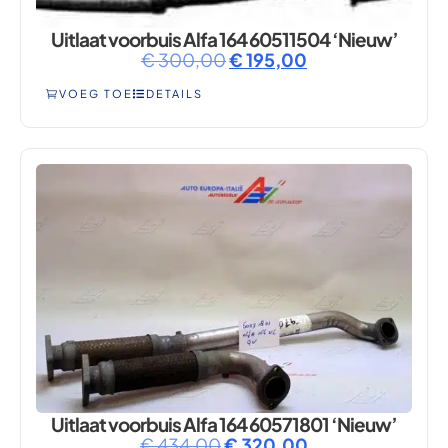
Uitlaat voorbuis Alfa 164 60511504 ‘Nieuw’
€
300,00
€
195,00
VOEG TOE
DETAILS
Uitlaat voorbuis Alfa 164 60571801 ‘Nieuw’
€
434,00
€
320,00