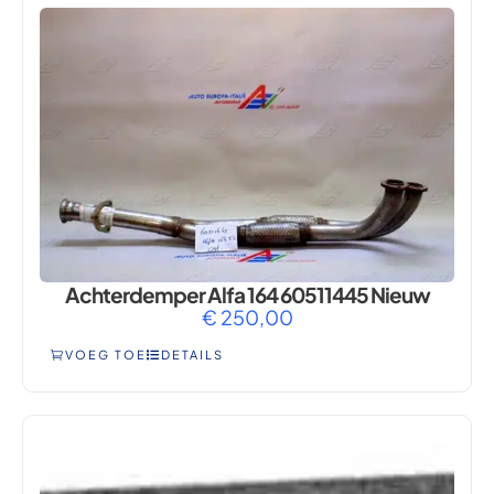
Achterdemper Alfa 164 60511445 Nieuw
€
250,00
VOEG TOE
DETAILS