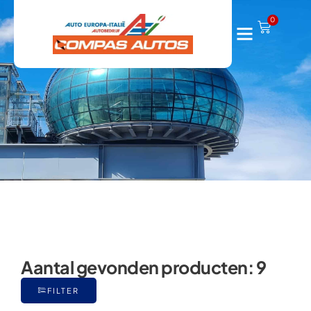
164
0
Aantal gevonden producten:
9
FILTER