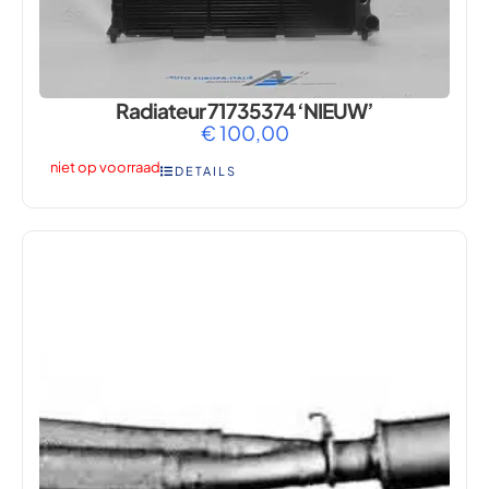
Radiateur 71735374 ‘NIEUW’
€
100,00
niet op voorraad
DETAILS