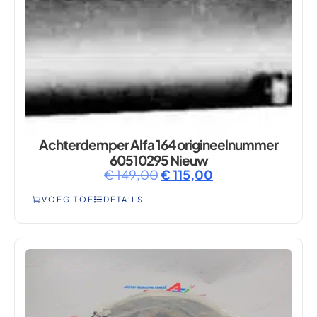
Achterdemper Alfa 164 origineelnummer
60510295 Nieuw
€
149,00
€
115,00
VOEG TOE
DETAILS