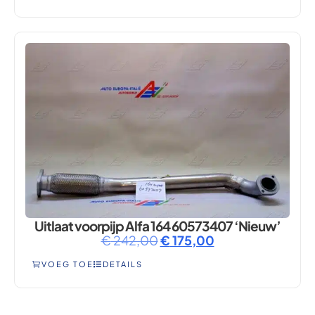
Uitlaat voorpijp Alfa 164 60573407 ‘Nieuw’
€
242,00
€
175,00
VOEG TOE
DETAILS