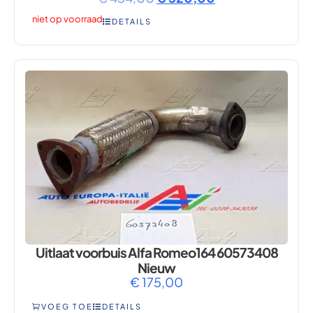
niet op voorraad
DETAILS
Uitlaat voorbuis Alfa Romeo164 60573408
Nieuw
€
175,00
VOEG TOE
DETAILS