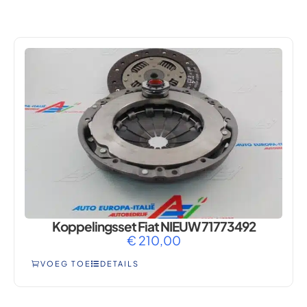
500L
Koppelingsset Fiat NIEUW 71773492
€
210,00
VOEG TOE
DETAILS