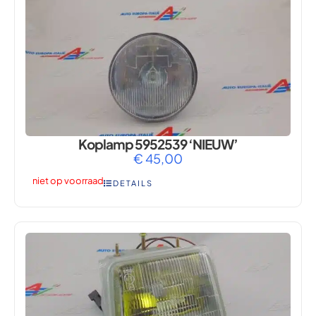
Koplamp 5952539 ‘NIEUW’
€
45,00
niet op voorraad
DETAILS