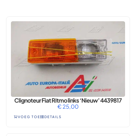
RITMO
Clignoteur Fiat Ritmo links ‘Nieuw’ 4439817
€
25,00
VOEG TOE
DETAILS