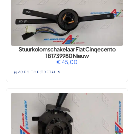
Stuurkolomschakelaar Fiat Cinqecento
181739980 Nieuw
€
45,00
VOEG TOE
DETAILS