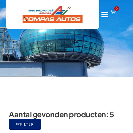
Seicento
0
Aantal gevonden producten:
5
FILTER