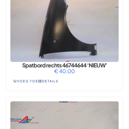
Spatbord rechts 46744644 ‘NIEUW’
€
40,00
VOEG TOE
DETAILS