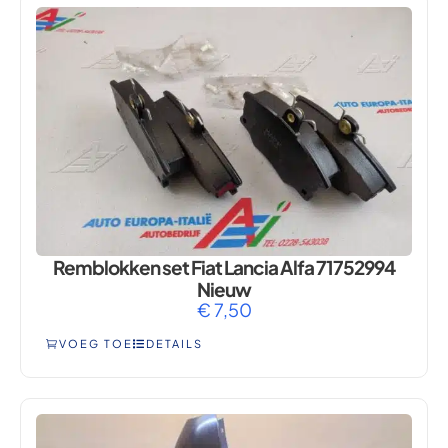
Remblokken set Fiat Lancia Alfa 71752994
Nieuw
€
7,50
VOEG TOE
DETAILS