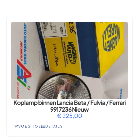
FULVIA
Koplamp binnen Lancia Beta / Fulvia / Ferrari
9917236 Nieuw
€
225,00
VOEG TOE
DETAILS