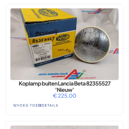
Koplamp buiten Lancia Beta 82355527
‘Nieuw’
€
225,00
VOEG TOE
DETAILS