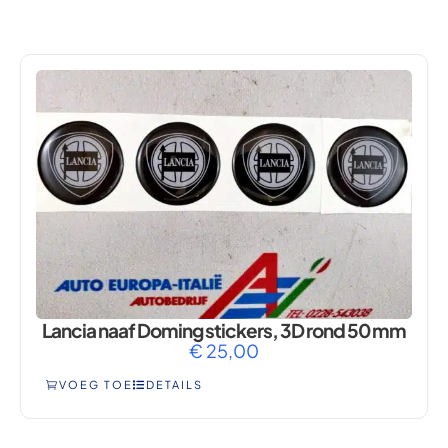
VOYAGER
Lancia naaf Doming stickers, 3D rond 50 mm
€
25,00
VOEG TOE
DETAILS