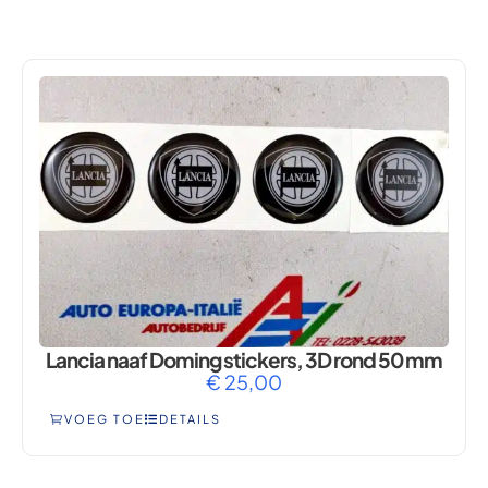
ZETTA
Lancia naaf Doming stickers, 3D rond 50 mm
€
25,00
VOEG TOE
DETAILS