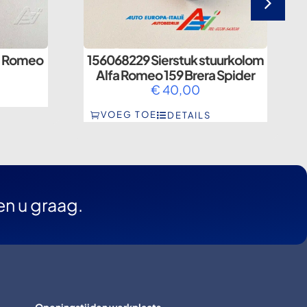
fa Romeo
156068229 Sierstuk stuurkolom
Alfa Romeo 159 Brera Spider
€
40,00
VOEG TOE
DETAILS
en u graag.