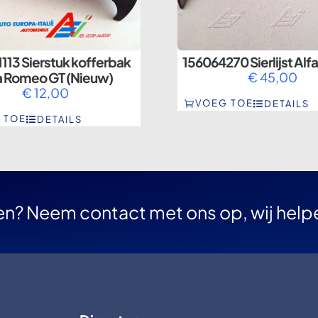
113 Sierstuk kofferbak
156064270 Sierlijst Al
a Romeo GT (Nieuw)
€
45,00
€
12,00
VOEG TOE
DETAILS
 TOE
DETAILS
en? Neem contact met ons op, wij help