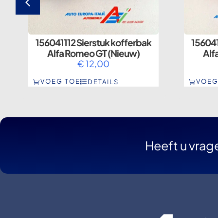
156041112 Sierstuk kofferbak
156041
Alfa Romeo GT (Nieuw)
Alf
€
12,00
VOEG TOE
VOEG
DETAILS
Heeft u vrag