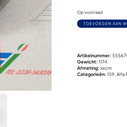
Op voorraad
TOEVOEGEN AAN 
Artikelnummer:
55567
Gewicht:
1174
Afmeting:
x
x
cm
Categorieën:
159
,
Alfa