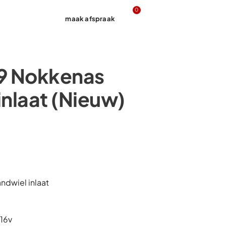
0
maak afspraak
Contact
9 Nokkenas
inlaat (Nieuw)
dwiel inlaat
 16v