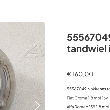
Occasions
Webshop
Diensten
Over ons
5556704
tandwiel 
€
160,00
55567049 Nokkenas tan
Fiat Croma 1.8 mpi 16v
Alfa Romeo 159 1.8 mpi