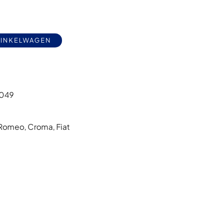
Alternative:
WINKELWAGEN
049
 Romeo
,
Croma
,
Fiat