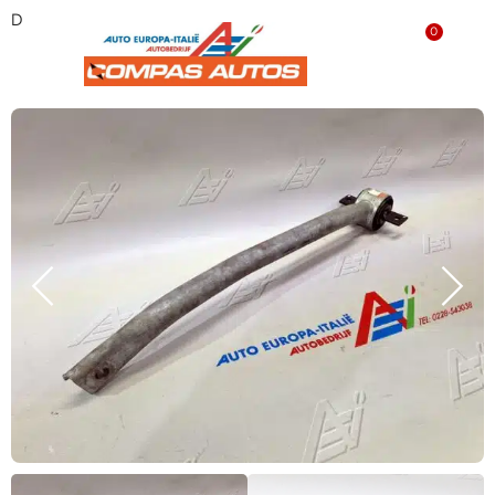
Draagarm links Alfa Romeo 60651935
0