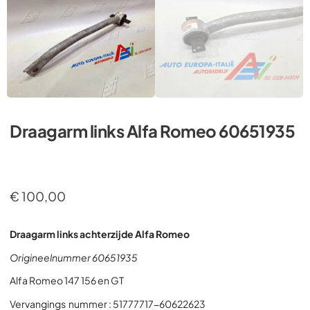
Draagarm links Alfa Romeo 60651935
€
100,00
Draagarm links achterzijde Alfa Romeo
Origineelnummer 60651935
Alfa Romeo 147 156 en GT
Vervangings nummer : 51777717-60622623