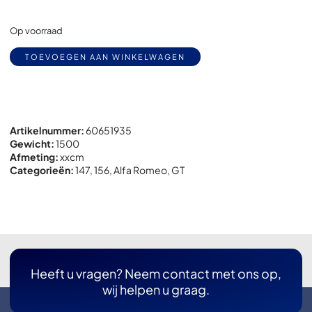
Op voorraad
Alternative:
TOEVOEGEN AAN WINKELWAGEN
Artikelnummer:
60651935
Gewicht:
1500
Afmeting:
x
x
cm
Categorieën:
147
,
156
,
Alfa Romeo
,
GT
Heeft u vragen? Neem contact met ons op,
wij helpen u graag.