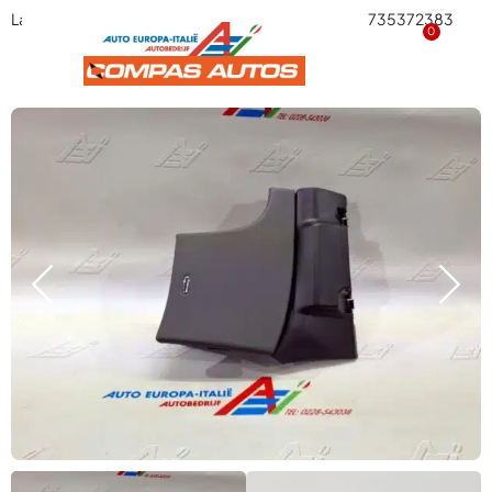
Lancia Thesis opbergvakje links, origineelnummer 735372383
0