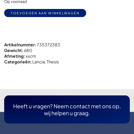
Op voorraad
Alternative:
TOEVOEGEN AAN WINKELWAGEN
Artikelnummer:
735372383
Gewicht:
680
Afmeting:
x
x
cm
Categorieën:
Lancia
,
Thesis
Heeft u vragen? Neem contact met ons op,
wij helpen u graag.