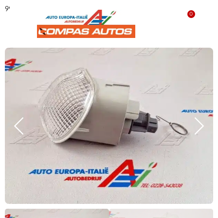
9946767 Richtingaanwijzer unit
0