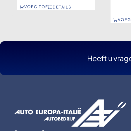
VOEG TOE
DETAILS
VOEG
Heeft u vrag