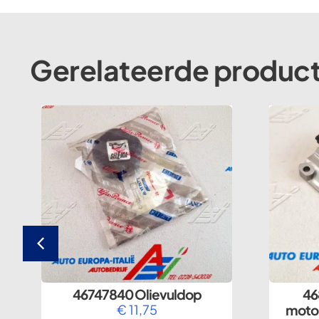
Gerelateerde produc
46747840 Olievuldop
46
a
€
11,75
moto