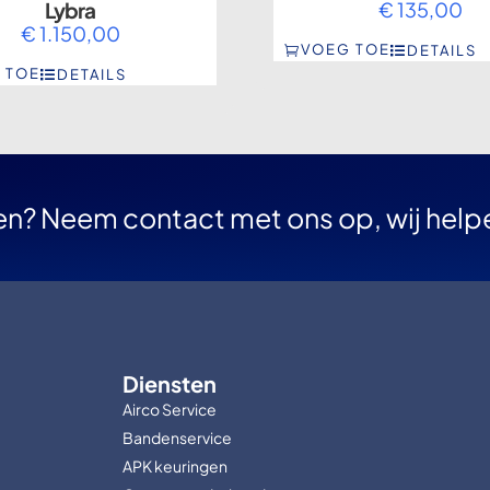
Lybra
€
135,00
€
1.150,00
VOEG TOE
DETAILS
 TOE
DETAILS
en? Neem contact met ons op, wij help
Diensten
Airco Service
Bandenservice
APK keuringen