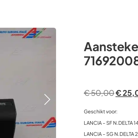
Occasions
Webshop
Diensten
Over ons
Aansteke
71692008
€
50,00
€
25,
Geschikt voor:
LANCIA – SF N.DELTA 
LANCIA – SG N.DELTA 2