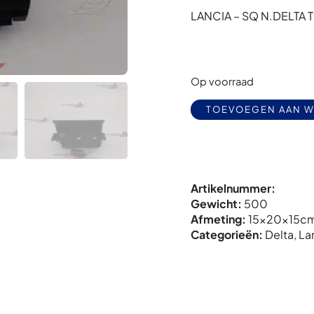
LANCIA – SQ N.DELTA T
Op voorraad
TOEVOEGEN AAN 
Artikelnummer:
Gewicht:
500
Afmeting:
15x
20x
15c
Categorieën:
Delta
,
La