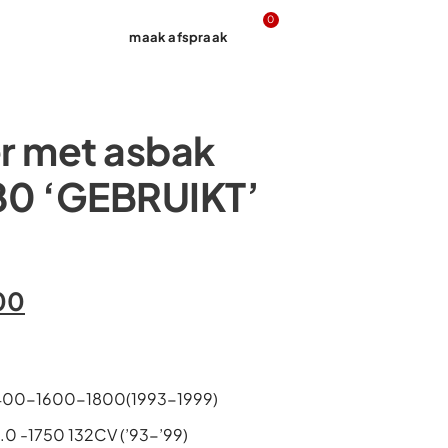
0
maak afspraak
Contact
r met asbak
0 ‘GEBRUIKT’
00
1400-1600-1800(1993-1999)
.0 -1750 132CV (’93-’99)