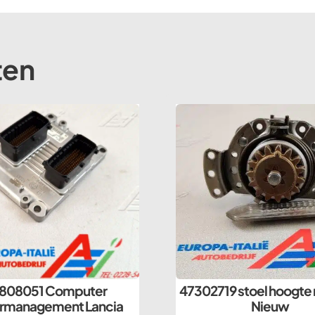
ten
808051 Computer
47302719 stoel hoogte 
rmanagement Lancia
Nieuw