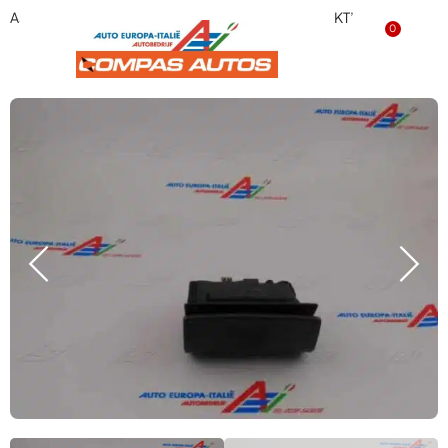
Aansteker met asbak Alfa 156 156017445 ‘GEBRUIKT’
0