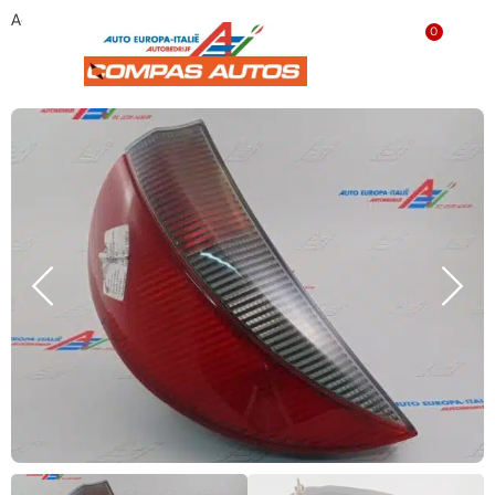
Achterlicht links ‘GEBRUIKT’ 46544544
0