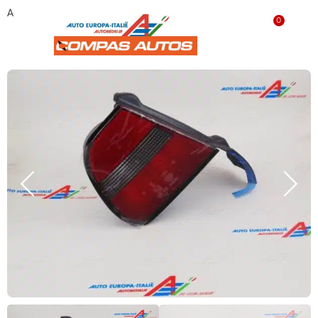
Achterlicht links 82420342 ‘NIEUW’
0