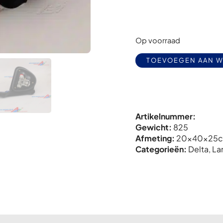
Op voorraad
TOEVOEGEN AAN 
Artikelnummer:
Gewicht:
825
Afmeting:
20x
40x
25
Categorieën:
Delta
,
La