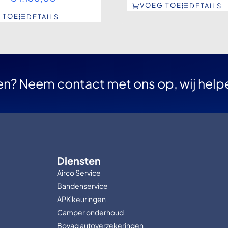
VOEG TOE
DETAILS
 TOE
DETAILS
en? Neem contact met ons op, wij help
Diensten
Airco Service
Bandenservice
APK keuringen
Camper onderhoud
Bovag autoverzekeringen