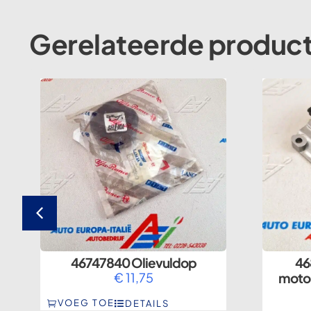
Gerelateerde produc
46747840 Olievuldop
46
a
€
11,75
moto
VOEG TOE
DETAILS