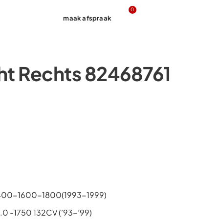
0
maak afspraak
Contact
ht Rechts 82468761
1400-1600-1800(1993-1999)
.0 -1750 132CV (’93-’99)