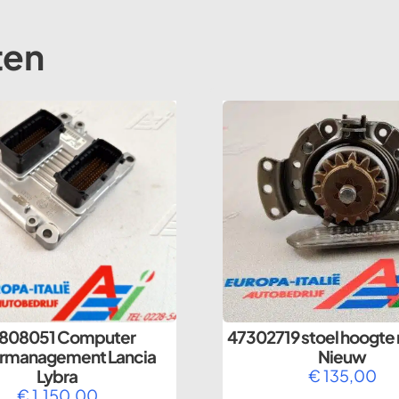
ten
808051 Computer
47302719 stoel hoogte 
rmanagement Lancia
Nieuw
Lybra
€
135,00
€
1.150,00