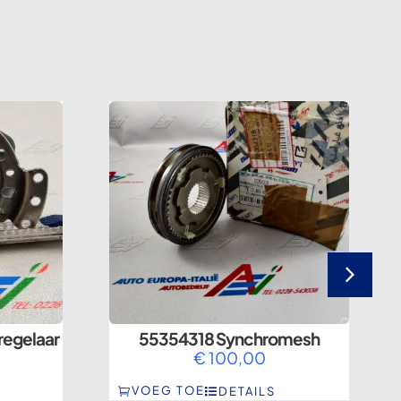
regelaar
55354318 Synchromesh
€
100,00
VOEG TOE
DETAILS