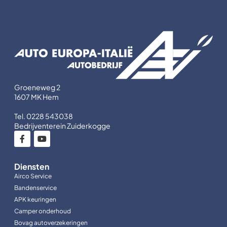
Groeneweg 2
1607 MK Hem
Tel. 0228 543038
Bedrijventerein Zuiderkogge
Diensten
Airco Service
Bandenservice
APK keuringen
Camper onderhoud
Bovag autoverzekeringen