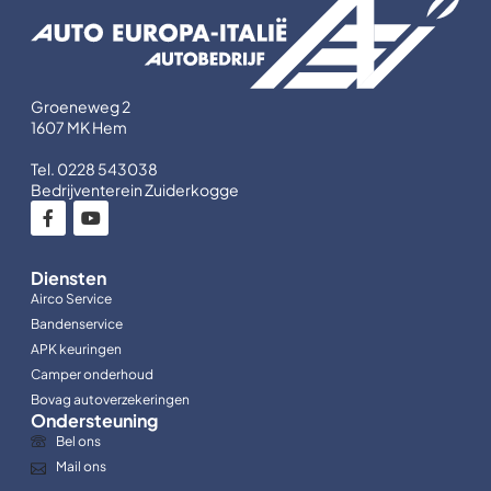
Groeneweg 2
1607 MK Hem
Tel. 0228 543038
Bedrijventerein Zuiderkogge
Diensten
Airco Service
Bandenservice
APK keuringen
Camper onderhoud
Bovag autoverzekeringen
Ondersteuning
Bel ons
Mail ons