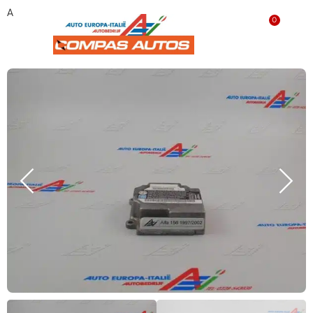
Airbag module ‘gebruikt’ 60669250
0