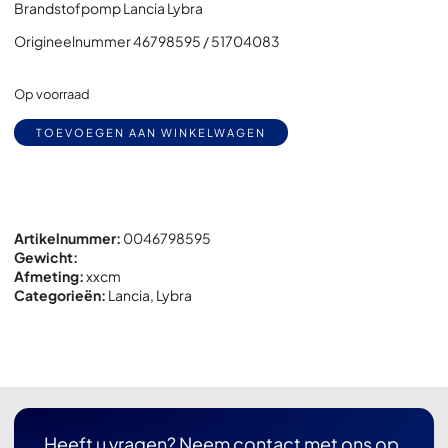
Brandstofpomp Lancia Lybra
Origineelnummer 46798595 / 51704083
Op voorraad
Alternative:
TOEVOEGEN AAN WINKELWAGEN
Artikelnummer:
0046798595
Gewicht:
Afmeting:
x
x
cm
Categorieën:
Lancia
,
Lybra
Heeft u vragen? Neem contact met ons op,