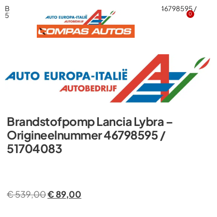
Brandstofpomp Lancia Lybra – Origineelnummer 46798595 /
51704083
0
Brandstofpomp Lancia Lybra –
Origineelnummer 46798595 /
51704083
€
539,00
€
89,00