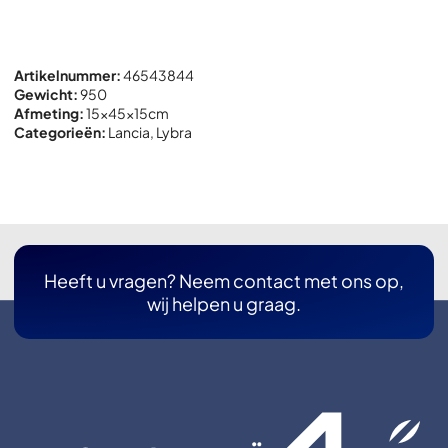
Artikelnummer:
46543844
Gewicht:
950
Afmeting:
15x
45x
15cm
Categorieën:
Lancia
,
Lybra
Heeft u vragen? Neem contact met ons op,
wij helpen u graag.