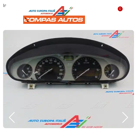
Instrumentenpaneel ‘GEBRUIKT’ 46543844
0