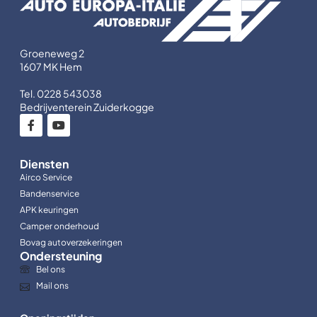
Groeneweg 2
1607 MK Hem
Tel. 0228 543038
Bedrijventerein Zuiderkogge
Diensten
Airco Service
Bandenservice
APK keuringen
Camper onderhoud
Bovag autoverzekeringen
Ondersteuning
Bel ons
Mail ons