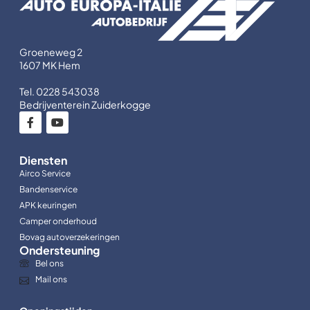
Groeneweg 2
1607 MK Hem
Tel. 0228 543038
Bedrijventerein Zuiderkogge
Diensten
Airco Service
Bandenservice
APK keuringen
Camper onderhoud
Bovag autoverzekeringen
Ondersteuning
Bel ons
Mail ons