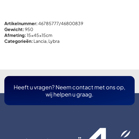
Artikelnummer:
46785777/46800839
Gewicht:
950
Afmeting:
15x
45x
15cm
Categorieën:
Lancia
,
Lybra
Heeft u vragen? Neem contact met ons op,
wij helpen u graag.