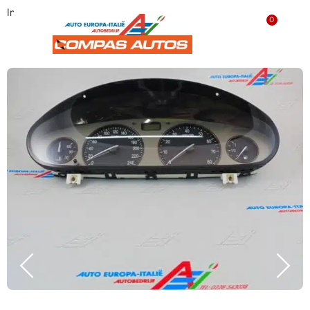
Instrumentenpaneel ‘GEBRUIKT’ 46785777
0