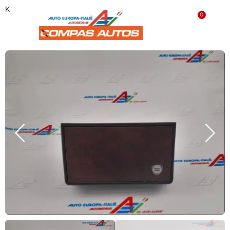
Kastje voor radio 82424855 ‘GEBRUIKT’
0