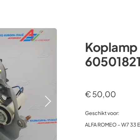
Occasions
Webshop
Diensten
Over ons
Koplamp 
6050182
€
50,00
Geschikt voor:
ALFA ROMEO – W7 33 ED