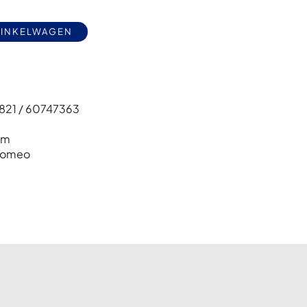
Alternative:
WINKELWAGEN
21 / 60747363
cm
 Romeo