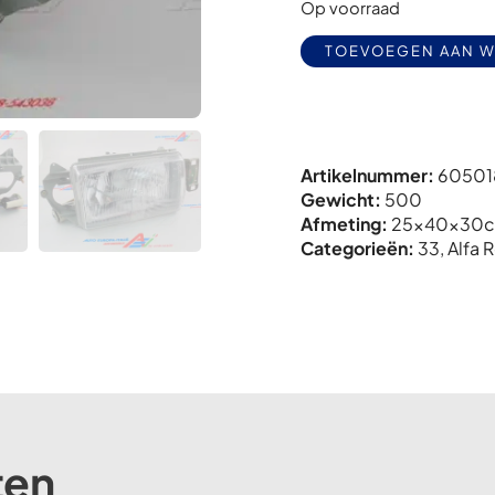
Op voorraad
TOEVOEGEN AAN 
Artikelnummer:
605018
Gewicht:
500
Afmeting:
25x
40x
30
Categorieën:
33
,
Alfa
ten