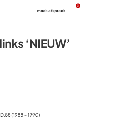
0
maak afspraak
Contact
links ‘NIEUW’
1
,88 (1988 – 1990)