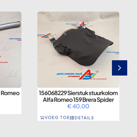
fa Romeo
156068229 Sierstuk stuurkolom
Alfa Romeo 159 Brera Spider
€
40,00
VOEG TOE
DETAILS