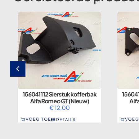
156041112 Sierstuk kofferbak
156041
Alfa Romeo GT (Nieuw)
Alf
€
12,00
VOEG TOE
VOEG
DETAILS