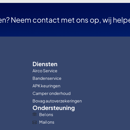
en? Neem contact met ons op, wij help
Diensten
Airco Service
Bandenservice
APK keuringen
Camper onderhoud
Bovag autoverzekeringen
Ondersteuning
Bel ons
Mail ons