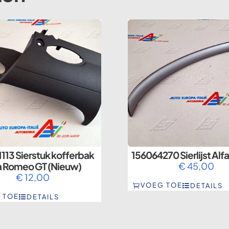
113 Sierstuk kofferbak
156064270 Sierlijst Al
a Romeo GT (Nieuw)
€
45,00
€
12,00
VOEG TOE
DETAILS
 TOE
DETAILS