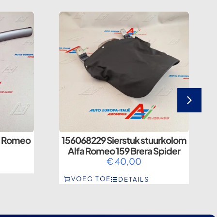
fa Romeo
156068229 Sierstuk stuurkolom
Alfa Romeo 159 Brera Spider
€
40,00
VOEG TOE
DETAILS