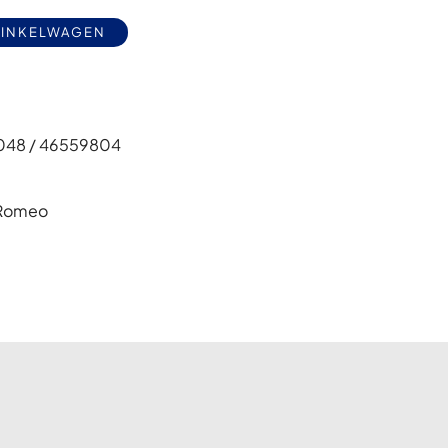
Alternative:
WINKELWAGEN
048 / 46559804
 Romeo