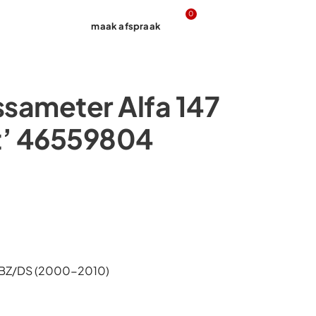
0
maak afspraak
Contact
sameter Alfa 147
t’ 46559804
 BZ/DS (2000-2010)