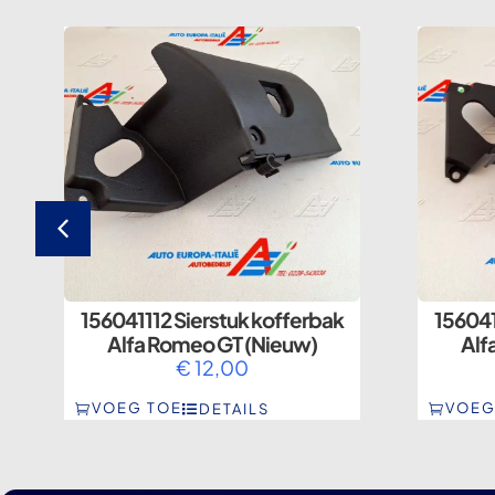
156041112 Sierstuk kofferbak
156041
Alfa Romeo GT (Nieuw)
Alf
€
12,00
VOEG TOE
VOEG
DETAILS