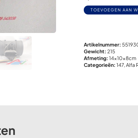
TOEVOEGEN AAN 
Artikelnummer:
55193
Gewicht:
215
Afmeting:
14x
10x
8cm
Categorieën:
147
,
Alfa
ten