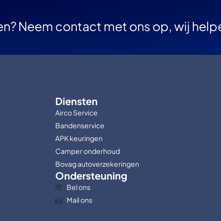
en? Neem contact met ons op, wij help
Diensten
Airco Service
Bandenservice
APK keuringen
Camper onderhoud
Bovag autoverzekeringen
Ondersteuning
Bel ons
Mail ons