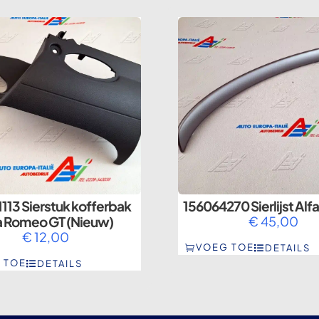
113 Sierstuk kofferbak
156064270 Sierlijst Al
a Romeo GT (Nieuw)
€
45,00
€
12,00
VOEG TOE
DETAILS
 TOE
DETAILS