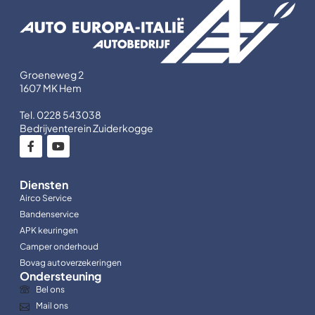
Groeneweg 2
1607 MK Hem
Tel. 0228 543038
Bedrijventerein Zuiderkogge
Diensten
Airco Service
Bandenservice
APK keuringen
Camper onderhoud
Bovag autoverzekeringen
Ondersteuning
Bel ons
Mail ons