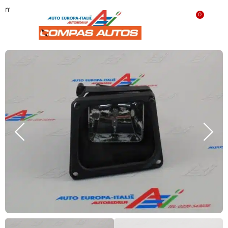
mistlamp rechts ‘GEBRUIKT’ 82486113
0