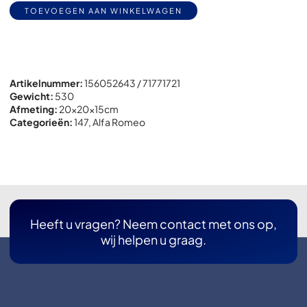
Alternative:
TOEVOEGEN AAN WINKELWAGEN
Artikelnummer:
156052643 / 71771721
Gewicht:
530
Afmeting:
20x
20x
15cm
Categorieën:
147
,
Alfa Romeo
Heeft u vragen? Neem contact met ons op,
wij helpen u graag.