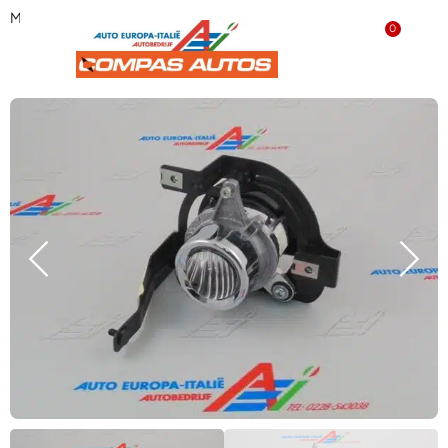
Mistlamp links ‘NIEUW’ 156052643
0