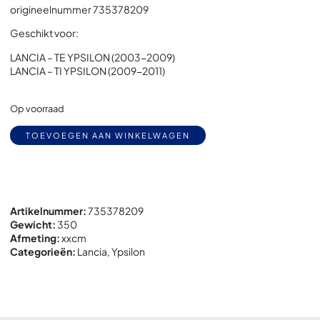
origineelnummer 735378209
Geschikt voor:
LANCIA – TE YPSILON (2003-2009)
LANCIA – TI YPSILON (2009-2011)
Op voorraad
Alternative:
TOEVOEGEN AAN WINKELWAGEN
Artikelnummer:
735378209
Gewicht:
350
Afmeting:
x
x
cm
Categorieën:
Lancia
,
Ypsilon