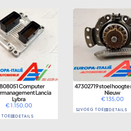
808051 Computer
47302719 stoel hoogte 
rmanagement Lancia
Nieuw
Lybra
€
135,00
€
1.150,00
VOEG TOE
DETAILS
 TOE
DETAILS