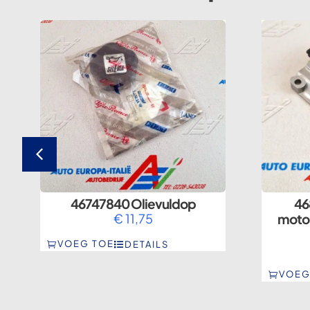
46747840 Olievuldop
46
a
€
11,75
moto
VOEG TOE
DETAILS
VOEG