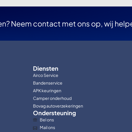
en? Neem contact met ons op, wij help
Diensten
Airco Service
Bandenservice
APK keuringen
Camper onderhoud
Bovag autoverzekeringen
Ondersteuning
Bel ons
Mail ons