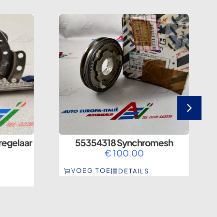
regelaar
55354318 Synchromesh
€
100,00
VOEG TOE
DETAILS