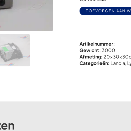
TOEVOEGEN AAN 
Artikelnummer:
Gewicht:
3000
Afmeting:
20x
30x
30
Categorieën:
Lancia
,
L
ten