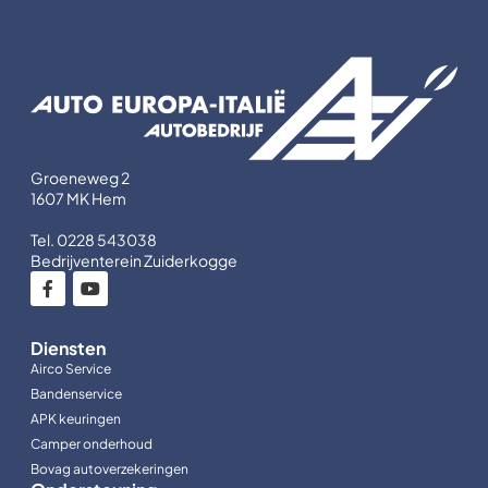
Groeneweg 2
1607 MK Hem
Tel. 0228 543038
Bedrijventerein Zuiderkogge
Diensten
Airco Service
Bandenservice
APK keuringen
Camper onderhoud
Bovag autoverzekeringen