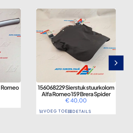
fa Romeo
156068229 Sierstuk stuurkolom
Alfa Romeo 159 Brera Spider
€
40,00
VOEG TOE
DETAILS