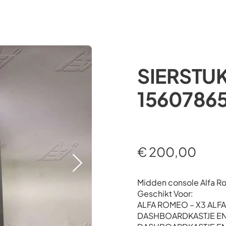
Occasions
Webshop
Diensten
Over ons
SIERSTUK
1560786
€
200,00
Midden console Alfa R
Geschikt Voor:
ALFA ROMEO – X3 ALF
DASHBOARDKASTJE EN