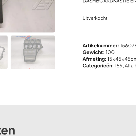
DASHBOARDKASTJE E
Uitverkocht
Artikelnummer:
15607
Gewicht:
100
Afmeting:
15x
45x
45c
Categorieën:
159
,
Alfa
ten