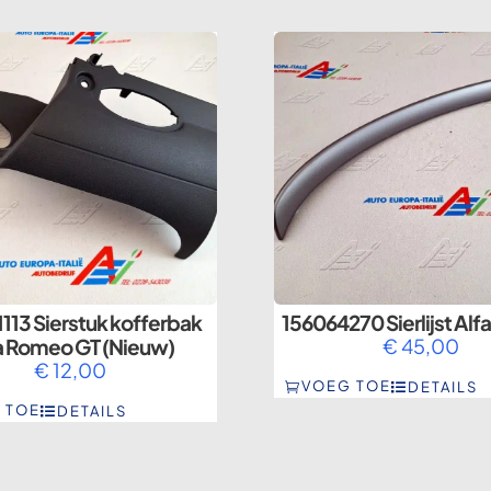
113 Sierstuk kofferbak
156064270 Sierlijst Al
a Romeo GT (Nieuw)
€
45,00
€
12,00
VOEG TOE
DETAILS
 TOE
DETAILS