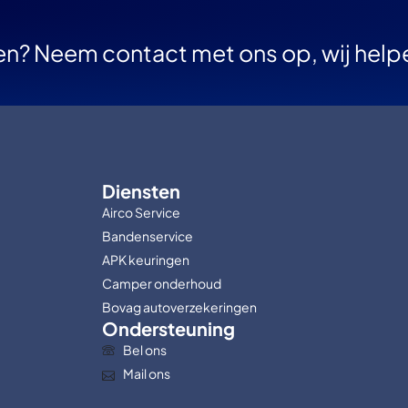
en? Neem contact met ons op, wij help
Diensten
Airco Service
Bandenservice
APK keuringen
Camper onderhoud
Bovag autoverzekeringen
Ondersteuning
Bel ons
Mail ons