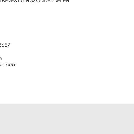
N BEVESTIGINGSONDERDELEN
8657
m
 Romeo