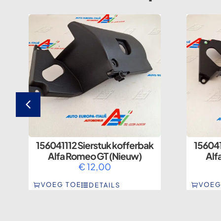
156041112 Sierstuk kofferbak
156041
Alfa Romeo GT (Nieuw)
Alf
€
12,00
VOEG TOE
VOEG
DETAILS