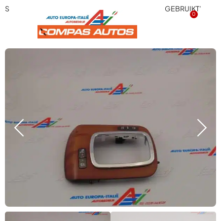
Sierstuk middenconsole met knopjes 156027646 ‘GEBRUIKT’
0