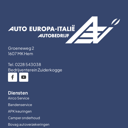
Groeneweg 2
1607 MK Hem
Tel. 0228 543038
Bedrijventerein Zuiderkogge
Diensten
Airco Service
Bandenservice
APK keuringen
Camper onderhoud
Bovag autoverzekeringen