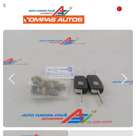
Slotenset Lancia Lybra NIEUW 735322674
0