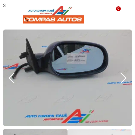
Spiegel rechts ‘GEBRUIKT’ 735266987
0