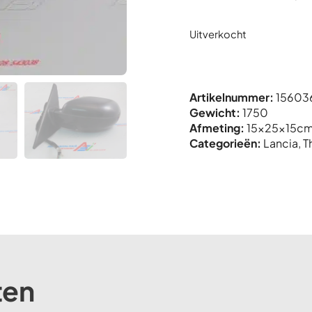
Uitverkocht
Artikelnummer:
15603
Gewicht:
1750
Afmeting:
15x
25x
15c
Categorieën:
Lancia
,
T
ten