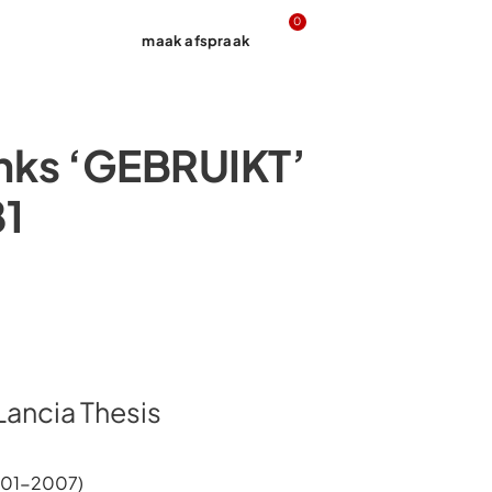
0
maak afspraak
Contact
inks ‘GEBRUIKT’
1
Lancia Thesis
2001-2007)