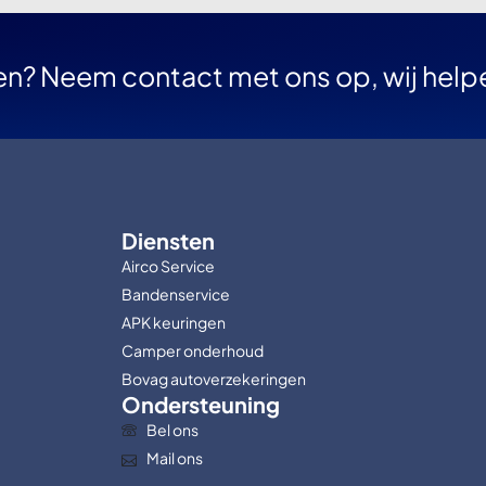
en? Neem contact met ons op, wij help
Diensten
Airco Service
Bandenservice
APK keuringen
Camper onderhoud
Bovag autoverzekeringen
Ondersteuning
Bel ons
Mail ons