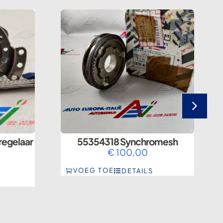
regelaar
55354318 Synchromesh
€
100,00
VOEG TOE
DETAILS