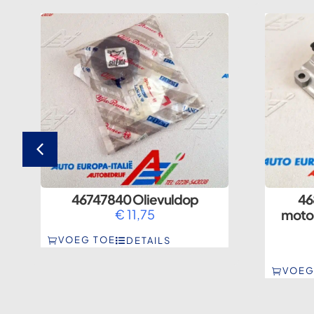
46747840 Olievuldop
46
a
€
11,75
moto
VOEG TOE
DETAILS
VOEG