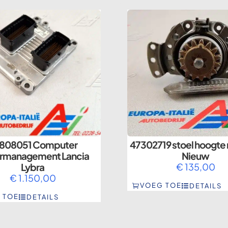
808051 Computer
47302719 stoel hoogte 
rmanagement Lancia
Nieuw
Lybra
€
135,00
€
1.150,00
VOEG TOE
DETAILS
 TOE
DETAILS