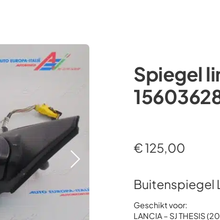
Occasions
Webshop
Diensten
Over ons
Spiegel l
15603628
€
125,00
Buitenspiegel 
Geschikt voor:
LANCIA – SJ THESIS (