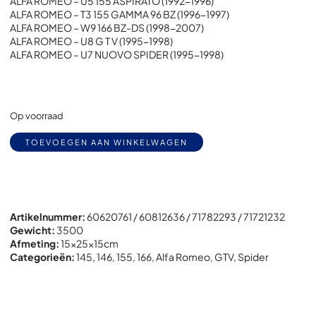
ALFA ROMEO – U5 155 ASPIRATO (1992-1996)
ALFA ROMEO – T3 155 GAMMA 96 BZ (1996-1997)
ALFA ROMEO – W9 166 BZ-DS (1998-2007)
ALFA ROMEO – U8 G T V (1995-1998)
ALFA ROMEO – U7 NUOVO SPIDER (1995-1998)
Op voorraad
Alternative:
TOEVOEGEN AAN WINKELWAGEN
Artikelnummer:
60620761 / 60812636 / 71782293 / 71721232
Gewicht:
3500
Afmeting:
15x
25x
15cm
Categorieën:
145
,
146
,
155
,
166
,
Alfa Romeo
,
GTV
,
Spider