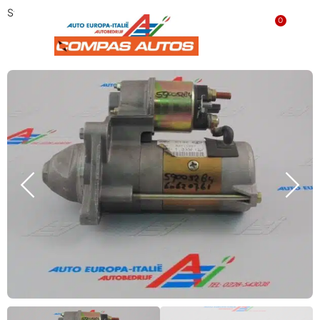
Startmotor ‘NIEUW’ 60620761
0