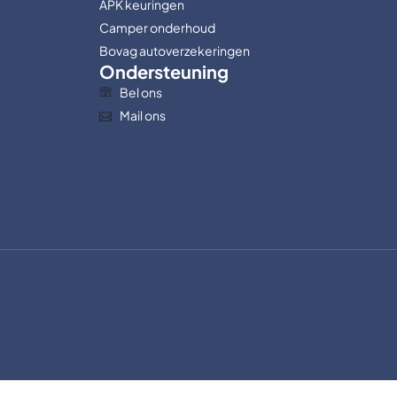
APK keuringen
Camper onderhoud
Bovag autoverzekeringen
Ondersteuning
Bel ons
Mail ons