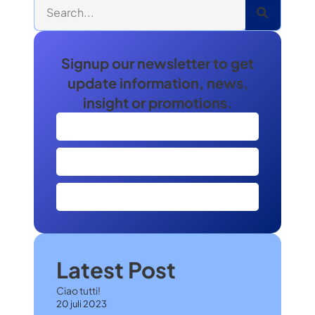
Signup our newsletter to get
update information, news,
insight or promotions.
SIGN UP
Alternative:
Latest Post
Ciao tutti!
20 juli 2023