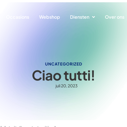
Occasions
Webshop
Diensten
Over ons
UNCATEGORIZED
Ciao tutti!
juli 20, 2023