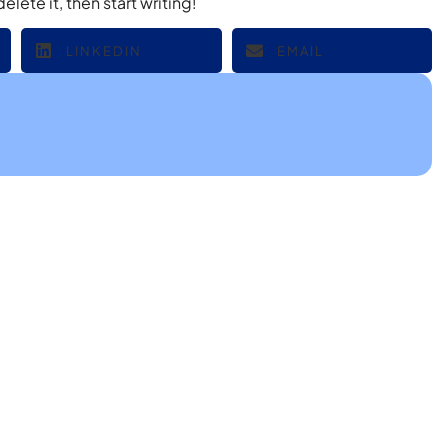
elete it, then start writing!
LINKEDIN
EMAIL