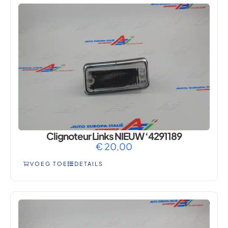
Clignoteur Links NIEUW ‘4291189
€
20,00
VOEG TOE
DETAILS