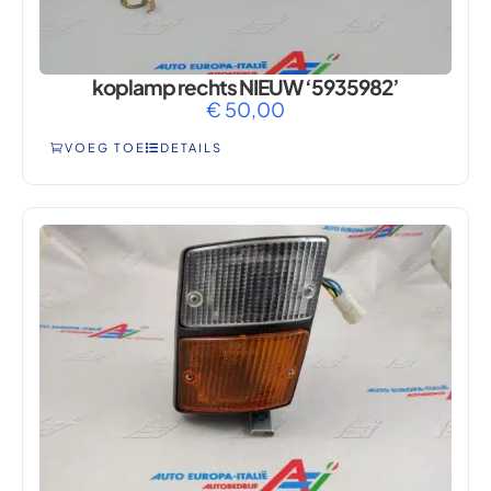
koplamp rechts NIEUW ‘5935982’
€
50,00
VOEG TOE
DETAILS