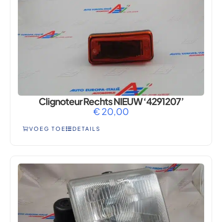
Clignoteur Rechts NIEUW ‘4291207’
€
20,00
VOEG TOE
DETAILS