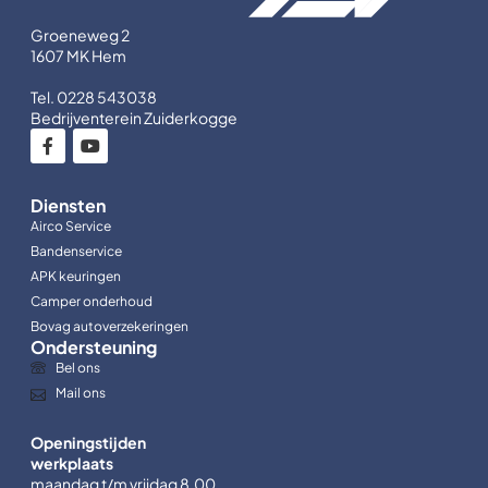
Groeneweg 2
1607 MK Hem
Tel. 0228 543038
Bedrijventerein Zuiderkogge
Diensten
Airco Service
Bandenservice
APK keuringen
Camper onderhoud
Bovag autoverzekeringen
Ondersteuning
Bel ons
Mail ons
Openingstijden
werkplaats
maandag t/m vrijdag 8.00