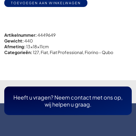
Alternative:
TOEVOEGEN AAN WINKELWAGEN
Artikelnummer:
4449649
Gewicht:
440
Afmeting:
13x
18x
11cm
Categorieën:
127
,
Fiat
,
Fiat Professional
,
Fiorino - Qubo
Heeft u vragen? Neem contact met ons op,
wij helpen u graag.