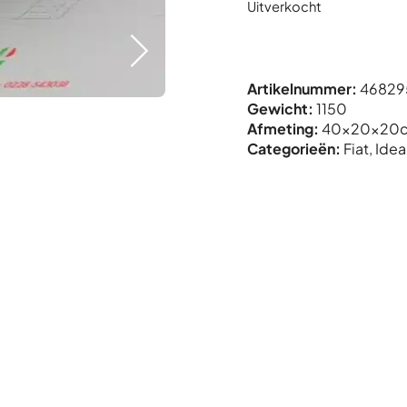
Uitverkocht
Artikelnummer:
46829
Gewicht:
1150
Afmeting:
40x
20x
20
Categorieën:
Fiat
,
Idea