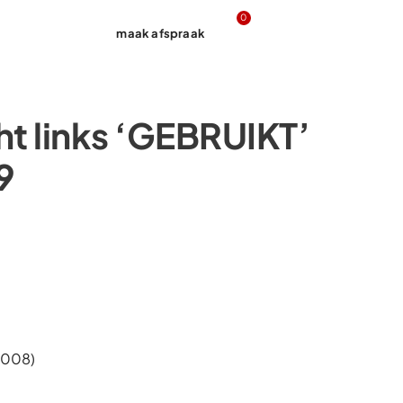
0
maak afspraak
Contact
ht links ‘GEBRUIKT’
9
2008)