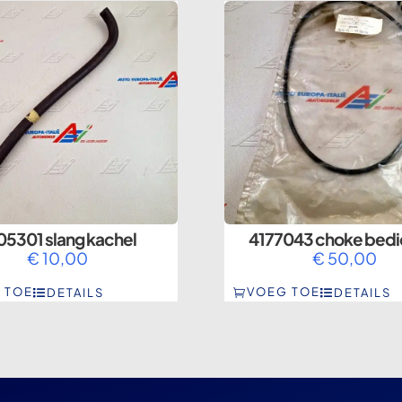
05301 slang kachel
4177043 choke bedi
€
10,00
€
50,00
 TOE
VOEG TOE
DETAILS
DETAILS