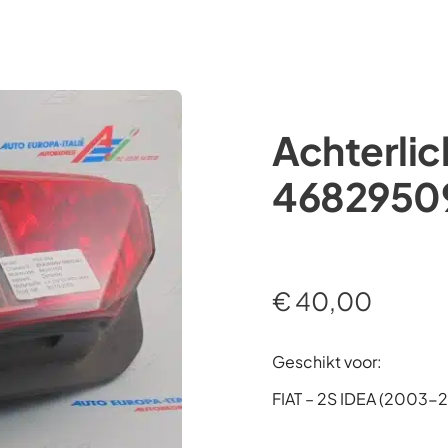
Occasions
Webshop
Diensten
Over ons
Achterlic
4682950
€
40,00
Geschikt voor:
FIAT – 2S IDEA (2003-