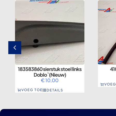
183583860 sierstuk stoel links
41
Doblo` (Nieuw)
€
10,00
VOEG
VOEG TOE
DETAILS