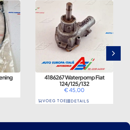
ening
4186267 Waterpomp Fiat
124/125/132
€
45,00
VOEG TOE
DETAILS