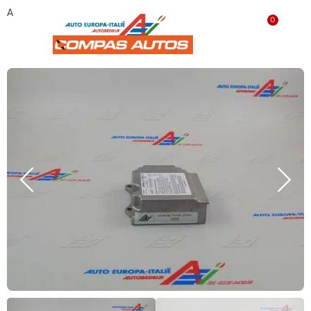
Airbag module ‘gebruikt’ 51838067
0