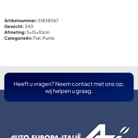
Artikelnummer:
51838067
Gewicht:
340
Afmeting:
5x
15x
10cm
Categorieën:
Fiat
,
Punto
Heeft u vragen? Neem contact met ons op,
wij helpen u graag.