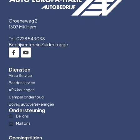
Groeneweg 2
1607 MK Hem
Tel. 0228 543038
Bedrijventerein Zuiderkogge
Diensten
Airco Service
Bandenservice
APK keuringen
Camper onderhoud
Bovag autoverzekeringen
Ondersteuning
Bel ons
Mail ons
Openingstijden