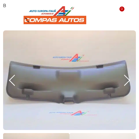
Binnenbekleding 735267554 ‘NIEUW’
0