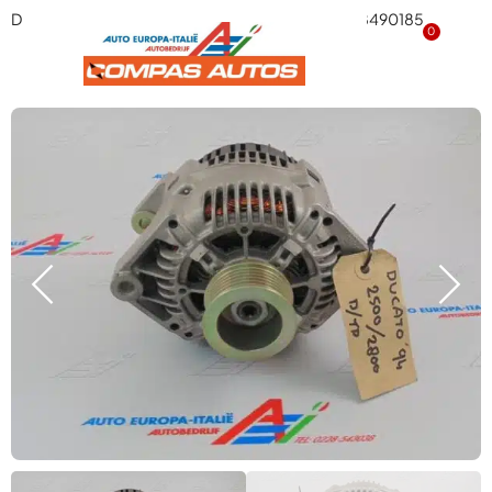
Dynamo Fiat Ducato – NIEUW origineelnummer 98490185
0