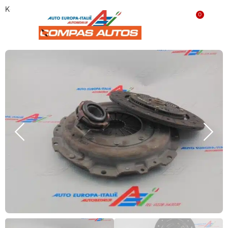
Koppelingset ‘NIEUW’ 71734963
0