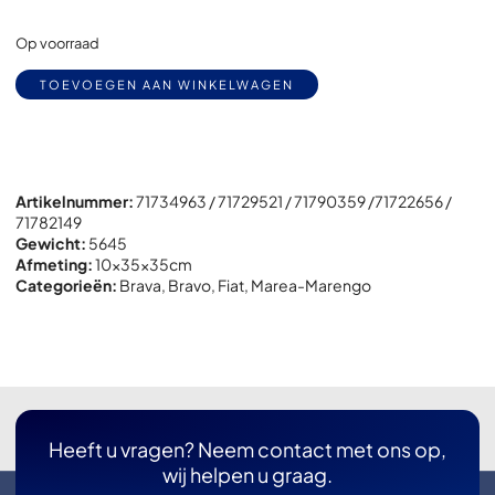
Op voorraad
Alternative:
TOEVOEGEN AAN WINKELWAGEN
Artikelnummer:
71734963 / 71729521 / 71790359 /71722656 /
71782149
Gewicht:
5645
Afmeting:
10x
35x
35cm
Categorieën:
Brava
,
Bravo
,
Fiat
,
Marea-Marengo
Heeft u vragen? Neem contact met ons op,
wij helpen u graag.