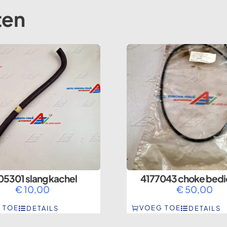
ten
05301 slang kachel
4177043 choke bedi
€
10,00
€
50,00
 TOE
VOEG TOE
DETAILS
DETAILS