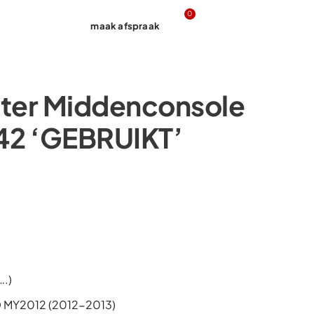
0
maak afspraak
Contact
ster Middenconsole
2 ‘GEBRUIKT’
….)
O MY2012 (2012-2013)