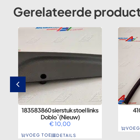
Gerelateerde produc
183583860 sierstuk stoel links
41
Doblo` (Nieuw)
€
10,00
VOEG
VOEG TOE
DETAILS