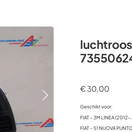
Occasions
Webshop
Diensten
Over ons
luchtroo
73550624
€
30,00
Geschikt voor:
FIAT – 3M LINEA (2012-
FIAT – 51 NUOVA PUNT