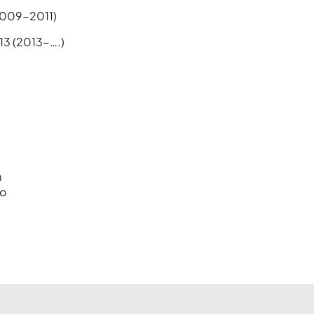
2009-2011)
13 (2013-….)
m
to