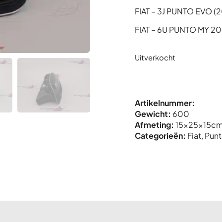
FIAT – 3J PUNTO EVO (
FIAT – 6U PUNTO MY 20
Uitverkocht
Artikelnummer:
Gewicht:
600
Afmeting:
15x
25x
15c
Categorieën:
Fiat
,
Pun