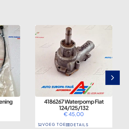
ening
4186267 Waterpomp Fiat
124/125/132
€
45,00
VOEG TOE
DETAILS