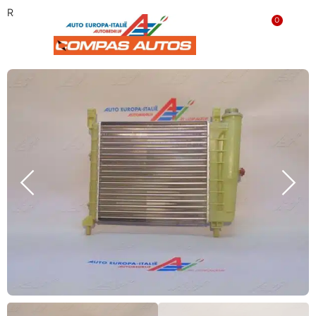
Radiateur 7652127 ‘NIEUW’
0