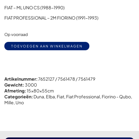
FIAT – ML UNO CS (1988-1990)
FIAT PROFESSIONAL – 2M FIORINO (1991-1993)
Op voorraad
Alternative:
TOEVOEGEN AAN WINKELWAGEN
Artikelnummer:
7652127 / 7561478 / 7561479
Gewicht:
3000
Afmeting:
15x
80x
55cm
Categorieën:
Duna
,
Elba
,
Fiat
,
Fiat Professional
,
Fiorino - Qubo
,
Mille
,
Uno