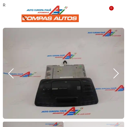
Radio 718978614 ‘GEBRUIKT’
0