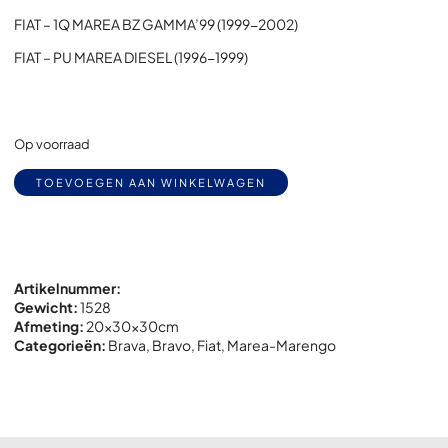
FIAT – 1Q MAREA BZ GAMMA’99 (1999-2002)
FIAT – PU MAREA DIESEL (1996-1999)
Op voorraad
Alternative:
TOEVOEGEN AAN WINKELWAGEN
Artikelnummer:
Gewicht:
1528
Afmeting:
20x
30x
30cm
Categorieën:
Brava
,
Bravo
,
Fiat
,
Marea-Marengo