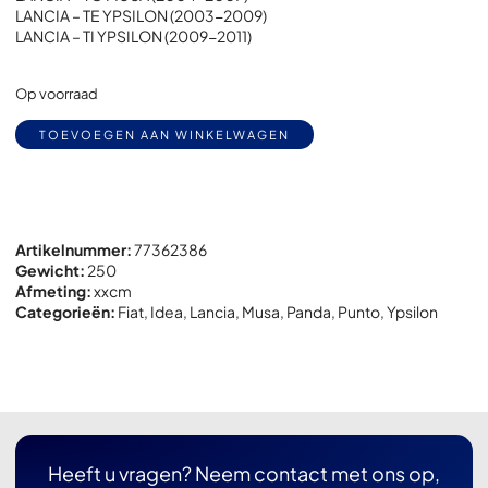
LANCIA – TE YPSILON (2003-2009)
LANCIA – TI YPSILON (2009-2011)
Op voorraad
Alternative:
TOEVOEGEN AAN WINKELWAGEN
Artikelnummer:
77362386
Gewicht:
250
Afmeting:
x
x
cm
Categorieën:
Fiat
,
Idea
,
Lancia
,
Musa
,
Panda
,
Punto
,
Ypsilon
Heeft u vragen? Neem contact met ons op,