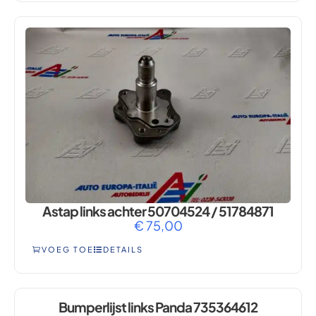
Astap links achter 50704524 / 51784871
€
75,00
VOEG TOE
DETAILS
Bumperlijst links Panda 735364612