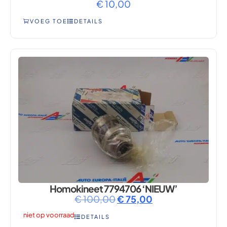
€
10,00
VOEG TOE
DETAILS
Homokineet 7794706 ‘NIEUW’
€
100,00
€
75,00
niet op voorraad
DETAILS