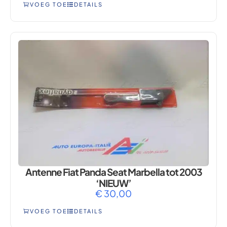
VOEG TOE
DETAILS
Antenne Fiat Panda Seat Marbella tot 2003
‘NIEUW’
€
30,00
VOEG TOE
DETAILS