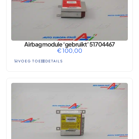
Airbag module ‘gebruikt’ 51704467
€
100,00
VOEG TOE
DETAILS