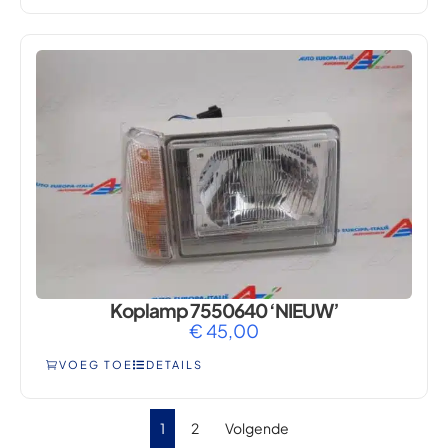
Koplamp 7550640 ‘NIEUW’
€
45,00
VOEG TOE
DETAILS
1
2
Volgende