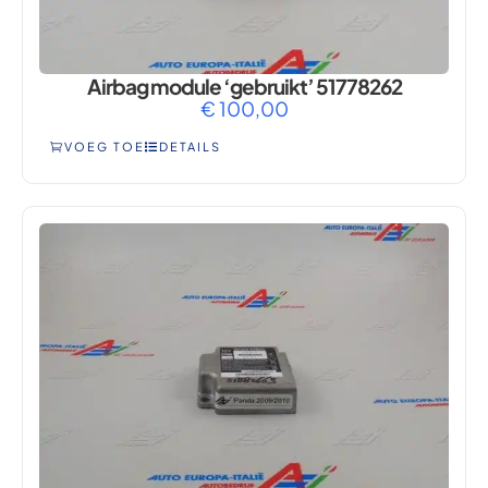
Airbag module ‘gebruikt’ 51778262
€
100,00
VOEG TOE
DETAILS