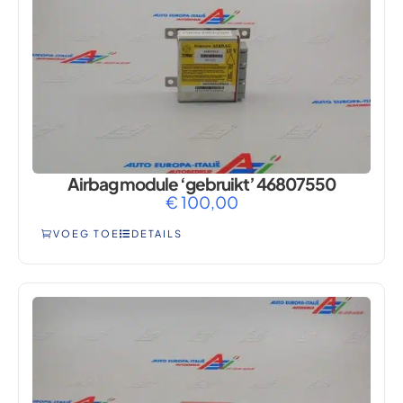
Airbag module ‘gebruikt’ 46807550
€
100,00
VOEG TOE
DETAILS