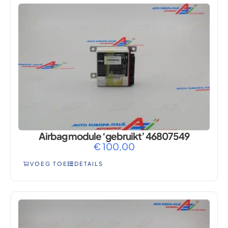
Airbag module ‘gebruikt’ 46807549
€
100,00
VOEG TOE
DETAILS