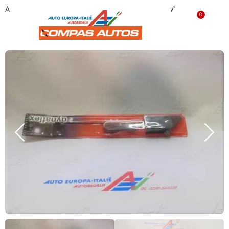
Antenne Fiat Panda Seat Marbella tot 2003 ‘NIEUW’
0